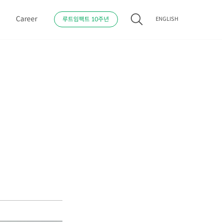
s
Career
루트임팩트 10주년
ENGLISH