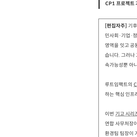
CP1 프로젝트 
[편집자주]
기후
민사회·기업·정
영역을 잇고 공
습니다. 그러나
속가능성뿐 아니
루트임팩트의
하는 핵심 인프
이번
기고 시리
연합 사무처장이
환경팀 팀장이 