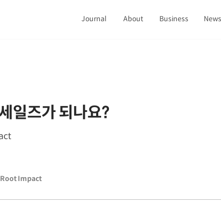
Journal
About
Business
New
세일즈가 되나요?
act
Root Impact